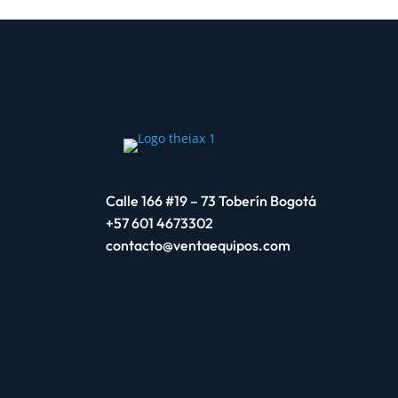
Calle 166 #19 – 73 Toberín Bogotá
+57 601 4673302
contacto@ventaequipos.com